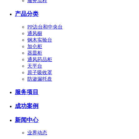
服务流程
产品分类
PP边台和中央台
通风橱
钢木实验台
加仑柜
器皿柜
通风药品柜
天平台
原子吸收罩
防渗漏托盘
服务项目
成功案例
新闻中心
业界动态