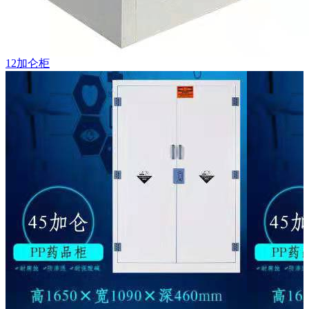
12加仑柜