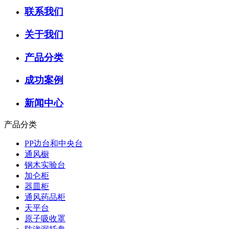
联系我们
关于我们
产品分类
成功案例
新闻中心
产品分类
PP边台和中央台
通风橱
钢木实验台
加仑柜
器皿柜
通风药品柜
天平台
原子吸收罩