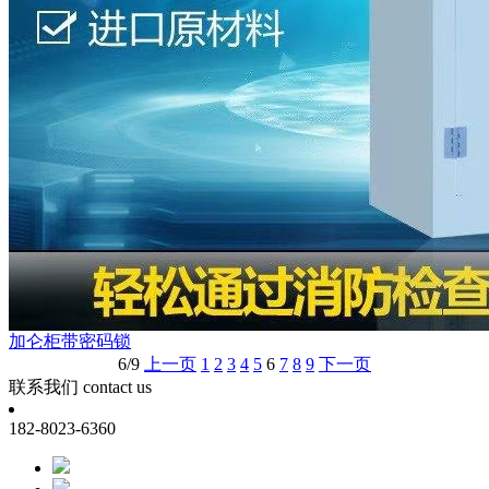
加仑柜带密码锁
6/9
上一页
1
2
3
4
5
6
7
8
9
下一页
联系我们
contact us
182-8023-6360